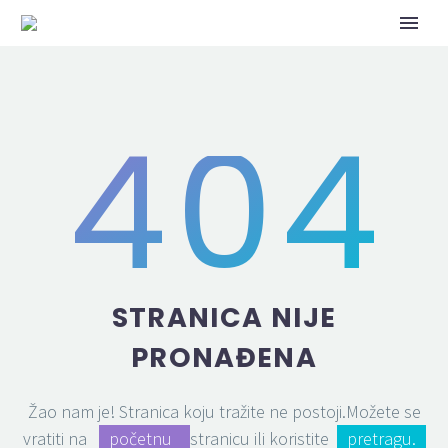
404
STRANICA NIJE
PRONAĐENA
Žao nam je! Stranica koju tražite ne postoji.Možete se
vratiti na
početnu
stranicu ili koristite
pretragu.