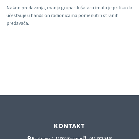
Nakon predavanja, manja grupa slušalaca imala je priliku da
učestvuje u hands on radionicama pomenutih stranih
predavača.
KONTAKT
Rankeova 4, 11000 Beograd
011 308 9161