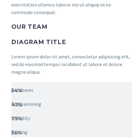
exercitation ullamco laboris nisi ut aliquip ex ea
commodo consequat.
OUR TEAM
DIAGRAM TITLE
Lorem ipsum dolor sit amet, consectetur adipisicing elit,
sed do eiusmod tempor incididunt ut labore et dolore
magna aliqua.
Databases
54%
Programming
43%
Usability
77%
Testing
56%