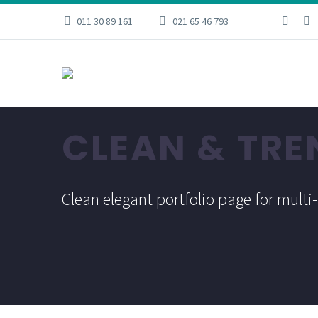
011 30 89 161
021 65 46 793
CLEAN & TR
Clean elegant portfolio page for mult