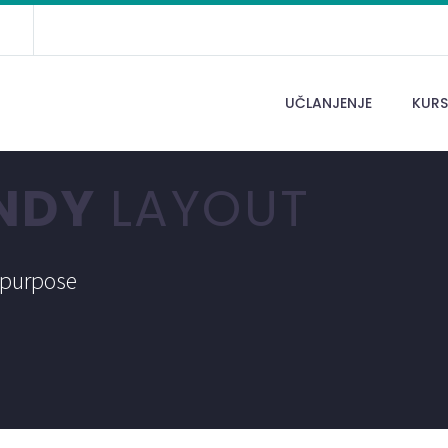
UČLANJENJE
KURS
ENDY
LAYOUT
i-purpose